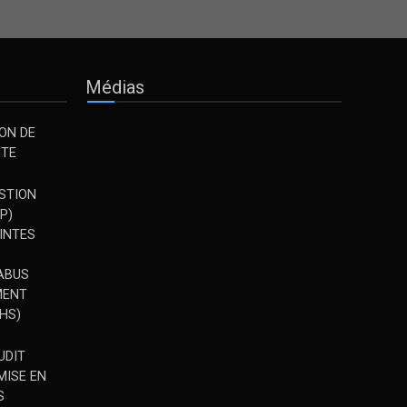
Médias
ION DE
NTE
STION
P)
INTES
 ABUS
EMENT
HS)
UDIT
MISE EN
S