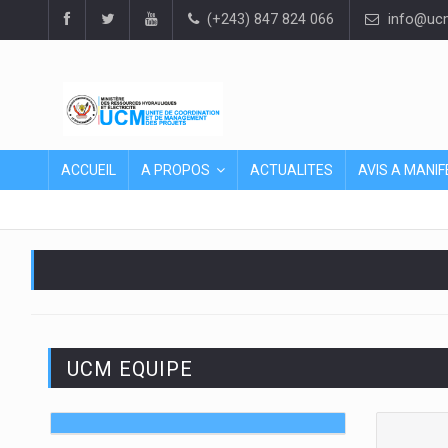
(+243) 847 824 066
info@ucm
ACCUEIL
A PROPOS
ACTUALITES
AVIS A MANIF
UCM EQUIPE