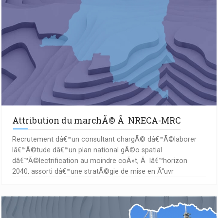
Attribution du marchÃ© Ã NRECA-MRC
Recrutement dâ€™un consultant chargÃ© dâ€™Ã©laborer
lâ€™Ã©tude dâ€™un plan national gÃ©o spatial
dâ€™Ã©lectrification au moindre coÃ»t, Ã lâ€™horizon
2040, assorti dâ€™une stratÃ©gie de mise en Å“uvr