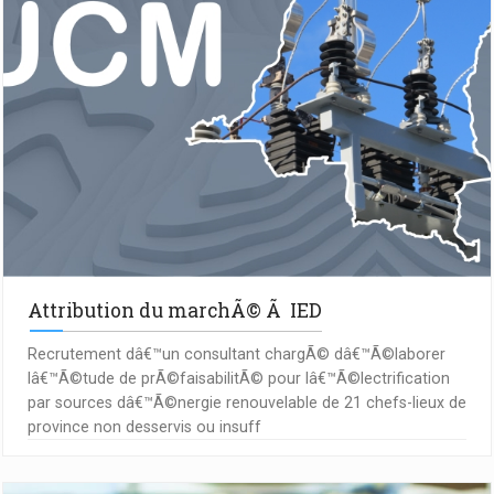
Attribution du marchÃ© Ã IED
Recrutement dâ€™un consultant chargÃ© dâ€™Ã©laborer
lâ€™Ã©tude de prÃ©faisabilitÃ© pour lâ€™Ã©lectrification
par sources dâ€™Ã©nergie renouvelable de 21 chefs-lieux de
province non desservis ou insuff