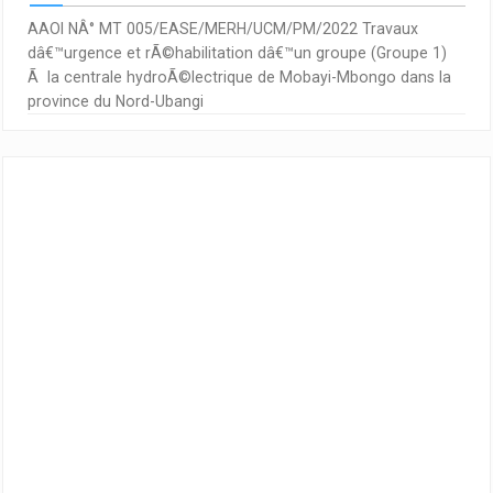
AAOI NÂ° MT 005/EASE/MERH/UCM/PM/2022 Travaux
dâ€™urgence et rÃ©habilitation dâ€™un groupe (Groupe 1)
Ã la centrale hydroÃ©lectrique de Mobayi-Mbongo dans la
province du Nord-Ubangi