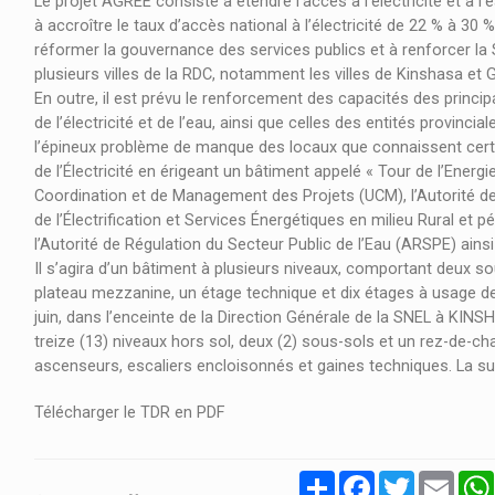
Le projet AGREE consiste à étendre l’accès à l’électricité et à 
à accroître le taux d’accès national à l’électricité de 22 % à 30
réformer la gouvernance des services publics et à renforcer la
plusieurs villes de la RDC, notamment les villes de Kinshasa et G
En outre, il est prévu le renforcement des capacités des princip
de l’électricité et de l’eau, ainsi que celles des entités provinc
l’épineux problème de manque des locaux que connaissent cert
de l’Électricité en érigeant un bâtiment appelé « Tour de l’Energ
Coordination et de Management des Projets (UCM), l’Autorité de 
de l’Électrification et Services Énergétiques en milieu Rural et p
l’Autorité de Régulation du Secteur Public de l’Eau (ARSPE) ainsi
Il s’agira d’un bâtiment à plusieurs niveaux, comportant deux 
plateau mezzanine, un étage technique et dix étages à usage de
juin, dans l’enceinte de la Direction Générale de la SNEL à KIN
treize (13) niveaux hors sol, deux (2) sous-sols et un rez-de-c
ascenseurs, escaliers encloisonnés et gaines techniques. La surf
Télécharger le TDR en PDF
Partager
Facebook
Twitter
Email