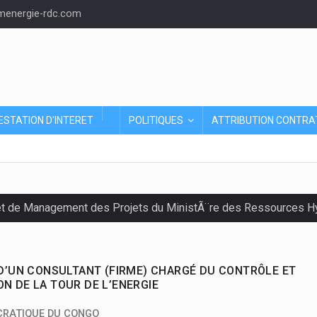
energie-rdc.com
ESTATION D'INTERET
POLITIQUES
ATTRIBUTION CONTRA
et de Management des Projets du MinistÃ¨re des Ressources Hyd
 D’UN CONSULTANT (FIRME) CHARGÉ DU CONTRÔLE ET
N DE LA TOUR DE L’ENERGIE
CRATIQUE DU CONGO