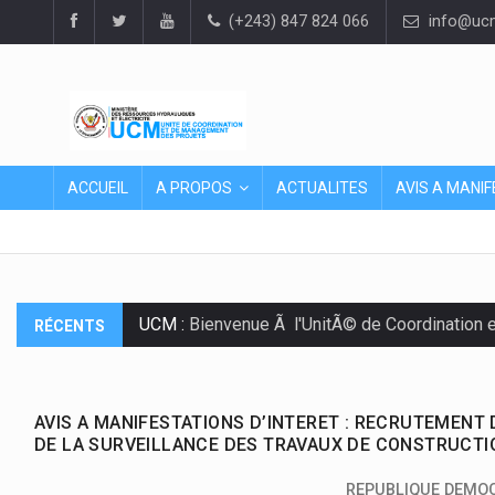
(+243) 847 824 066
info@ucm
ACCUEIL
A PROPOS
ACTUALITES
AVIS A MANIF
UCM :
Bienvenue Ã l'UnitÃ© de Coordination 
RÉCENTS
AVIS A MANIFESTATIONS D’INTERET : RECRUTEMENT
DE LA SURVEILLANCE DES TRAVAUX DE CONSTRUCTIO
REPUBLIQUE DEMO