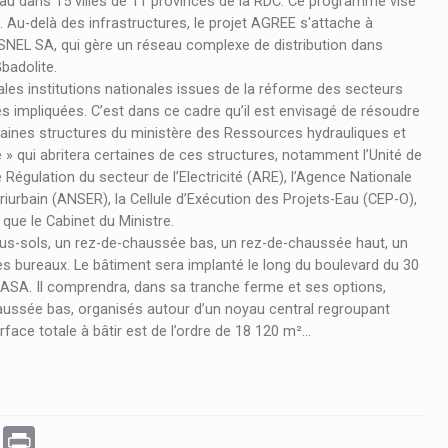
l’eau dans 15 villes de 11 provinces de la RDC. Ce programme vise
 %. Au-delà des infrastructures, le projet AGREE s'attache à
 SNEL SA, qui gère un réseau complexe de distribution dans
badolite.
ales institutions nationales issues de la réforme des secteurs
iales impliquées. C’est dans ce cadre qu’il est envisagé de résoudre
aines structures du ministère des Ressources hydrauliques et
ie » qui abritera certaines de ces structures, notamment l’Unité de
Régulation du secteur de l’Electricité (ARE), l’Agence Nationale
ériurbain (ANSER), la Cellule d’Exécution des Projets-Eau (CEP-O),
 que le Cabinet du Ministre.
sous-sols, un rez-de-chaussée bas, un rez-de-chaussée haut, un
s bureaux. Le bâtiment sera implanté le long du boulevard du 30
SHASA. Il comprendra, dans sa tranche ferme et ses options,
haussée bas, organisés autour d’un noyau central regroupant
ace totale à bâtir est de l’ordre de 18 120 m²...
WhatsApp
Print