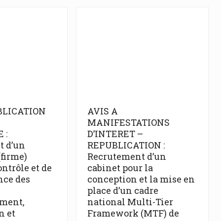
BLICATION
AVIS A
E
MANIFESTATIONS
 :
D’INTERET –
t d’un
REPUBLICATION :
(firme)
Recrutement d’un
ntrôle et de
cabinet pour la
nce des
conception et la mise en
place d’un cadre
ement,
national Multi-Tier
n et
Framework (MTF) de