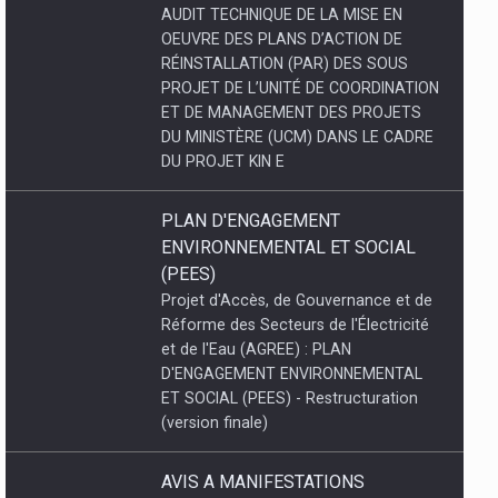
ENVIRONNEMENTAL ET SOCIAL
(PEES)
Projet d'Accès, de Gouvernance et de
Réforme des Secteurs de l'Électricité
et de l'Eau (AGREE) : PLAN
D'ENGAGEMENT ENVIRONNEMENTAL
ET SOCIAL (PEES) - Restructuration
(version finale)
AVIS A MANIFESTATIONS
D'INTERET : Recrutement d'un
Consultant (firme) chargé d'Audit
externe comptable et financier de la
Société Nationale d'Electricité «
SNEL SA )} pour les exercices
2023- 2024 et 2025.
Recrutement d'un Consultant (firme)
chargé d'Audit externe comptable et
financier de la Société Nationale
d'Electricité « SNEL SA )} pour les